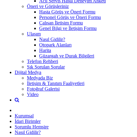
Acil Servis Hasta Deneyim Anketi
Öneri ve Görüşleriniz
Hasta Görüş ve Öneri Formu
Personel Görüş ve Öneri Formu
Çalışan İletişim Formu
Genel Bilgi ve İletişim Formu
Ulaşım
Nasıl Gidilir?
Otopark Alanları
Harita
Güzargah ve Durak Bilgileri
Telefon Rehberi
Sık Sorulan Sorular
Dijital Medya
Medyada Biz
İletişim & Tanıtım Faaliyetleri
Fotoğraf Galerisi
Video
Kurumsal
İdari Birimler
Sorumlu Hemşire
Nasıl Gidilir?