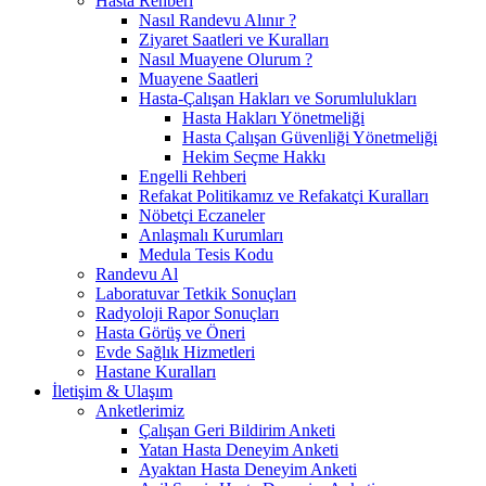
Hasta Rehberi
Nasıl Randevu Alınır ?
Ziyaret Saatleri ve Kuralları
Nasıl Muayene Olurum ?
Muayene Saatleri
Hasta-Çalışan Hakları ve Sorumlulukları
Hasta Hakları Yönetmeliği
Hasta Çalışan Güvenliği Yönetmeliği
Hekim Seçme Hakkı
Engelli Rehberi
Refakat Politikamız ve Refakatçi Kuralları
Nöbetçi Eczaneler
Anlaşmalı Kurumları
Medula Tesis Kodu
Randevu Al
Laboratuvar Tetkik Sonuçları
Radyoloji Rapor Sonuçları
Hasta Görüş ve Öneri
Evde Sağlık Hizmetleri
Hastane Kuralları
İletişim & Ulaşım
Anketlerimiz
Çalışan Geri Bildirim Anketi
Yatan Hasta Deneyim Anketi
Ayaktan Hasta Deneyim Anketi