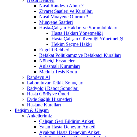
Hasta Rehberi
Nasıl Randevu Alınır ?
Ziyaret Saatleri ve Kuralları
Nasıl Muayene Olurum ?
Muayene Saatleri
Hasta-Çalışan Hakları ve Sorumlulukları
Hasta Hakları Yönetmeliği
Hasta Çalışan Güvenliği Yönetmeliği
Hekim Seçme Hakkı
Engelli Rehberi
Refakat Politikamız ve Refakatçi Kuralları
Nöbetçi Eczaneler
Anlaşmalı Kurumları
Medula Tesis Kodu
Randevu Al
Laboratuvar Tetkik Sonuçları
Radyoloji Rapor Sonuçları
Hasta Görüş ve Öneri
Evde Sağlık Hizmetleri
Hastane Kuralları
İletişim & Ulaşım
Anketlerimiz
Çalışan Geri Bildirim Anketi
Yatan Hasta Deneyim Anketi
Ayaktan Hasta Deneyim Anketi