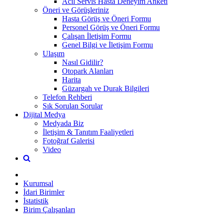
Acil Servis Hasta Deneyim Anketi
Öneri ve Görüşleriniz
Hasta Görüş ve Öneri Formu
Personel Görüş ve Öneri Formu
Çalışan İletişim Formu
Genel Bilgi ve İletişim Formu
Ulaşım
Nasıl Gidilir?
Otopark Alanları
Harita
Güzargah ve Durak Bilgileri
Telefon Rehberi
Sık Sorulan Sorular
Dijital Medya
Medyada Biz
İletişim & Tanıtım Faaliyetleri
Fotoğraf Galerisi
Video
Kurumsal
İdari Birimler
İstatistik
Birim Çalışanları