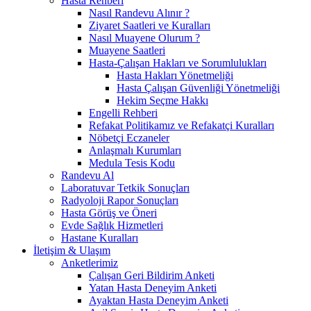
Hasta Rehberi
Nasıl Randevu Alınır ?
Ziyaret Saatleri ve Kuralları
Nasıl Muayene Olurum ?
Muayene Saatleri
Hasta-Çalışan Hakları ve Sorumlulukları
Hasta Hakları Yönetmeliği
Hasta Çalışan Güvenliği Yönetmeliği
Hekim Seçme Hakkı
Engelli Rehberi
Refakat Politikamız ve Refakatçi Kuralları
Nöbetçi Eczaneler
Anlaşmalı Kurumları
Medula Tesis Kodu
Randevu Al
Laboratuvar Tetkik Sonuçları
Radyoloji Rapor Sonuçları
Hasta Görüş ve Öneri
Evde Sağlık Hizmetleri
Hastane Kuralları
İletişim & Ulaşım
Anketlerimiz
Çalışan Geri Bildirim Anketi
Yatan Hasta Deneyim Anketi
Ayaktan Hasta Deneyim Anketi