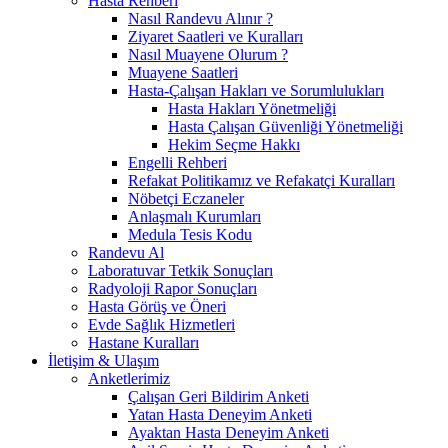
Hasta Rehberi
Nasıl Randevu Alınır ?
Ziyaret Saatleri ve Kuralları
Nasıl Muayene Olurum ?
Muayene Saatleri
Hasta-Çalışan Hakları ve Sorumlulukları
Hasta Hakları Yönetmeliği
Hasta Çalışan Güvenliği Yönetmeliği
Hekim Seçme Hakkı
Engelli Rehberi
Refakat Politikamız ve Refakatçi Kuralları
Nöbetçi Eczaneler
Anlaşmalı Kurumları
Medula Tesis Kodu
Randevu Al
Laboratuvar Tetkik Sonuçları
Radyoloji Rapor Sonuçları
Hasta Görüş ve Öneri
Evde Sağlık Hizmetleri
Hastane Kuralları
İletişim & Ulaşım
Anketlerimiz
Çalışan Geri Bildirim Anketi
Yatan Hasta Deneyim Anketi
Ayaktan Hasta Deneyim Anketi