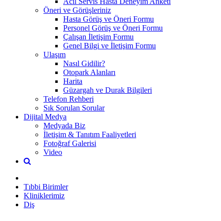
Acil Servis Hasta Deneyim Anketi
Öneri ve Görüşleriniz
Hasta Görüş ve Öneri Formu
Personel Görüş ve Öneri Formu
Çalışan İletişim Formu
Genel Bilgi ve İletişim Formu
Ulaşım
Nasıl Gidilir?
Otopark Alanları
Harita
Güzargah ve Durak Bilgileri
Telefon Rehberi
Sık Sorulan Sorular
Dijital Medya
Medyada Biz
İletişim & Tanıtım Faaliyetleri
Fotoğraf Galerisi
Video
Tıbbi Birimler
Kliniklerimiz
Diş