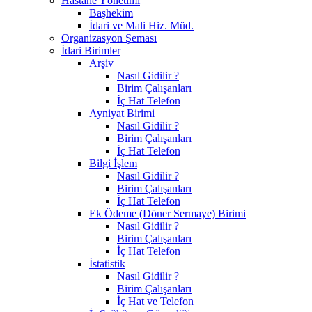
Hastane Yönetimi
Başhekim
İdari ve Mali Hiz. Müd.
Organizasyon Şeması
İdari Birimler
Arşiv
Nasıl Gidilir ?
Birim Çalışanları
İç Hat Telefon
Ayniyat Birimi
Nasıl Gidilir ?
Birim Çalışanları
İç Hat Telefon
Bilgi İşlem
Nasıl Gidilir ?
Birim Çalışanları
İç Hat Telefon
Ek Ödeme (Döner Sermaye) Birimi
Nasıl Gidilir ?
Birim Çalışanları
İç Hat Telefon
İstatistik
Nasıl Gidilir ?
Birim Çalışanları
İç Hat ve Telefon