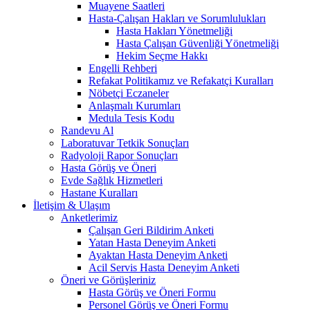
Muayene Saatleri
Hasta-Çalışan Hakları ve Sorumlulukları
Hasta Hakları Yönetmeliği
Hasta Çalışan Güvenliği Yönetmeliği
Hekim Seçme Hakkı
Engelli Rehberi
Refakat Politikamız ve Refakatçi Kuralları
Nöbetçi Eczaneler
Anlaşmalı Kurumları
Medula Tesis Kodu
Randevu Al
Laboratuvar Tetkik Sonuçları
Radyoloji Rapor Sonuçları
Hasta Görüş ve Öneri
Evde Sağlık Hizmetleri
Hastane Kuralları
İletişim & Ulaşım
Anketlerimiz
Çalışan Geri Bildirim Anketi
Yatan Hasta Deneyim Anketi
Ayaktan Hasta Deneyim Anketi
Acil Servis Hasta Deneyim Anketi
Öneri ve Görüşleriniz
Hasta Görüş ve Öneri Formu
Personel Görüş ve Öneri Formu