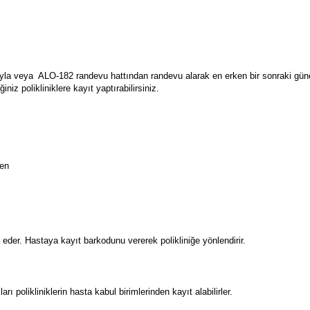
ğıyla veya ALO-182 randevu hattından randevu alarak en erken bir sonraki güne 
z polikliniklere kayıt yaptırabilirsiniz.
den
 eder. Hastaya kayıt barkodunu vererek polikliniğe yönlendirir.
polikliniklerin hasta kabul birimlerinden kayıt alabilirler.