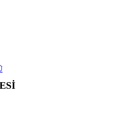
Ü
ESİ