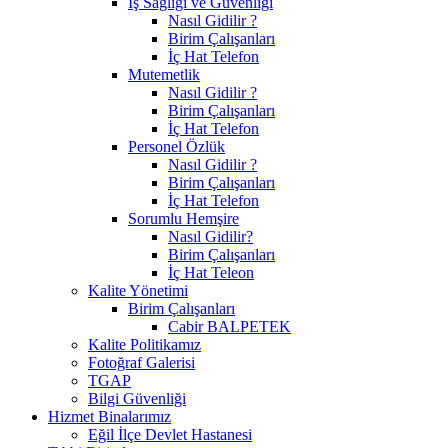
İş Sağlığı ve Güvenliği
Nasıl Gidilir ?
Birim Çalışanları
İç Hat Telefon
Mutemetlik
Nasıl Gidilir ?
Birim Çalışanları
İç Hat Telefon
Personel Özlük
Nasıl Gidilir ?
Birim Çalışanları
İç Hat Telefon
Sorumlu Hemşire
Nasıl Gidilir?
Birim Çalışanları
İç Hat Teleon
Kalite Yönetimi
Birim Çalışanları
Cabir BALPETEK
Kalite Politikamız
Fotoğraf Galerisi
TGAP
Bilgi Güvenliği
Hizmet Binalarımız
Eğil İlçe Devlet Hastanesi