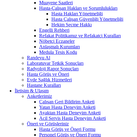
Muayene Saatleri
Hasta-Çalışan Hakları ve Sorumlulukları
Hasta Hakları Yönetmeliği
Hasta Çalışan Güvenliği Yönetmeliği
Hekim Seçme Hakkı
Engelli Rehberi
Refakat Politikamız ve Refakatçi Kuralları
Nöbetçi Eczaneler
Anlaşmalı Kurumları
Medula Tesis Kodu
Randevu Al
Laboratuvar Tetkik Sonuçları
Radyoloji Rapor Sonuçları
Hasta Görüş ve Öneri
Evde Sağlık Hizmetleri
Hastane Kuralları
İletişim & Ulaşım
Anketlerimiz
Çalışan Geri Bildirim Anketi
Yatan Hasta Deneyim Anketi
Ayaktan Hasta Deneyim Anketi
Acil Servis Hasta Deneyim Anketi
Öneri ve Görüşleriniz
Hasta Görüş ve Öneri Formu
Personel Görüş ve Öneri Formu