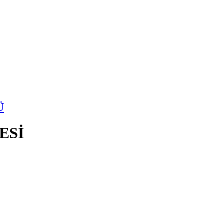
Ü
ESİ