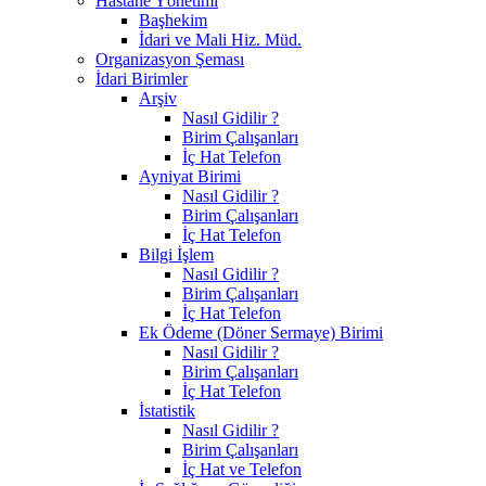
Hastane Yönetimi
Başhekim
İdari ve Mali Hiz. Müd.
Organizasyon Şeması
İdari Birimler
Arşiv
Nasıl Gidilir ?
Birim Çalışanları
İç Hat Telefon
Ayniyat Birimi
Nasıl Gidilir ?
Birim Çalışanları
İç Hat Telefon
Bilgi İşlem
Nasıl Gidilir ?
Birim Çalışanları
İç Hat Telefon
Ek Ödeme (Döner Sermaye) Birimi
Nasıl Gidilir ?
Birim Çalışanları
İç Hat Telefon
İstatistik
Nasıl Gidilir ?
Birim Çalışanları
İç Hat ve Telefon