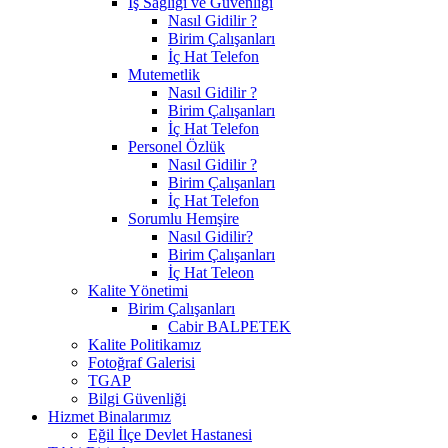
İş Sağlığı ve Güvenliği
Nasıl Gidilir ?
Birim Çalışanları
İç Hat Telefon
Mutemetlik
Nasıl Gidilir ?
Birim Çalışanları
İç Hat Telefon
Personel Özlük
Nasıl Gidilir ?
Birim Çalışanları
İç Hat Telefon
Sorumlu Hemşire
Nasıl Gidilir?
Birim Çalışanları
İç Hat Teleon
Kalite Yönetimi
Birim Çalışanları
Cabir BALPETEK
Kalite Politikamız
Fotoğraf Galerisi
TGAP
Bilgi Güvenliği
Hizmet Binalarımız
Eğil İlçe Devlet Hastanesi